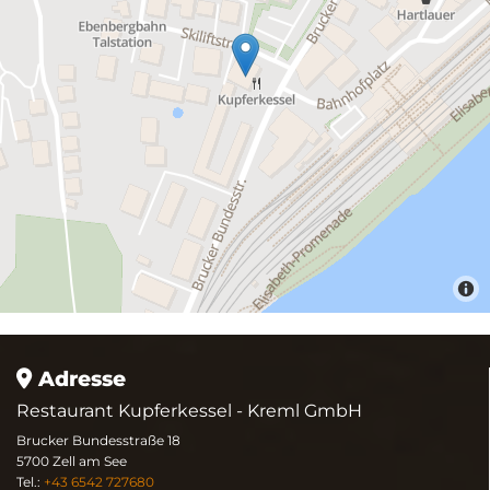
Adresse

Restaurant Kupferkessel - Kreml GmbH
Brucker Bundesstraße 18
5700 Zell am See
Tel.:
+43 6542 727680