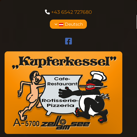
+43 6542 727680

Deutsch