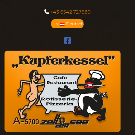
+43 6542 727680

Deutsch